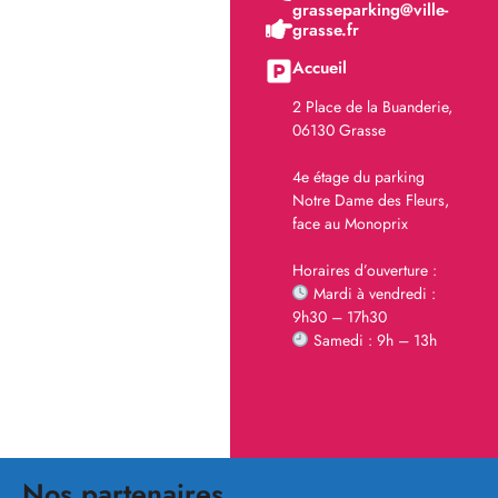
grasseparking@ville-
grasse.fr
Accueil
2 Place de la Buanderie,
06130 Grasse
4e étage du parking
Notre Dame des Fleurs,
face au Monoprix
Horaires d’ouverture :
Mardi à vendredi :
9h30 – 17h30
Samedi : 9h – 13h
Nos partenaires